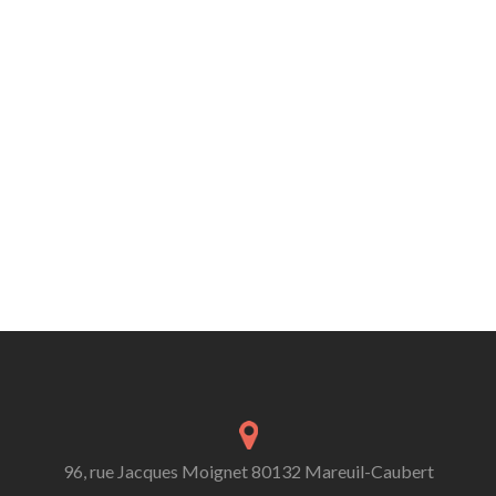
96, rue Jacques Moignet 80132 Mareuil-Caubert