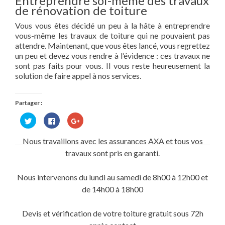
Entreprendre soi-même des travaux
de rénovation de toiture
Vous vous êtes décidé un peu à la hâte à entreprendre
vous-même les travaux de toiture qui ne pouvaient pas
attendre. Maintenant, que vous êtes lancé, vous regrettez
un peu et devez vous rendre à l’évidence : ces travaux ne
sont pas faits pour vous. Il vous reste heureusement la
solution de faire appel à nos services.
Partager :
Cliquez
Cliquez
Cliquez
pour
pour
pour
partager
partager
partager
sur
sur
sur
Nous travaillons avec les assurances AXA et tous vos
Twitter(ouvre
Facebook(ouvre
Google+
dans
dans
(ouvre
travaux sont pris en garanti.
une
une
dans
nouvelle
nouvelle
une
fenêtre)
fenêtre)
nouvelle
fenêtre)
Nous intervenons du lundi au samedi de 8h00 à 12h00 et
de 14h00 à 18h00
Devis et vérification de votre toiture gratuit sous 72h