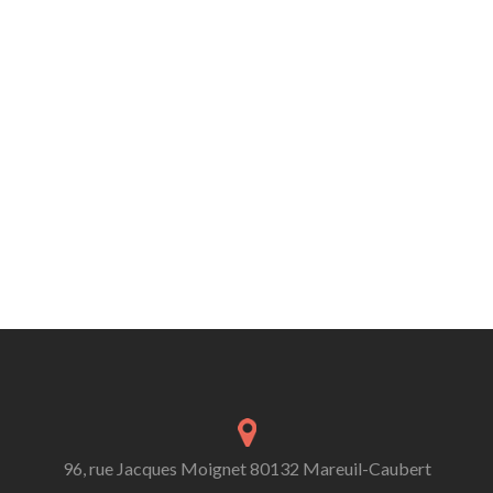
96, rue Jacques Moignet 80132 Mareuil-Caubert