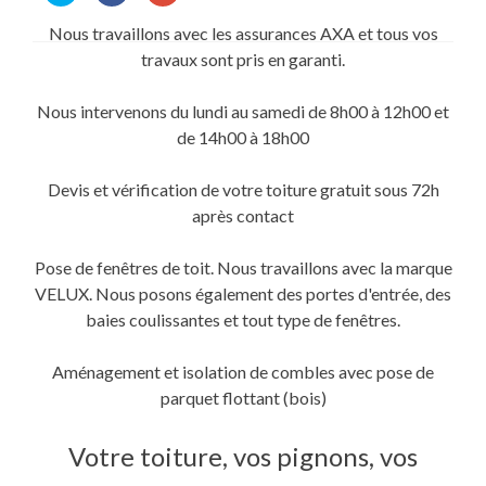
partager
partager
partager
sur
sur
sur
Nous travaillons avec les assurances AXA et tous vos
Twitter(ouvre
Facebook(ouvre
Google+
dans
dans
(ouvre
travaux sont pris en garanti.
une
une
dans
nouvelle
nouvelle
une
fenêtre)
fenêtre)
nouvelle
fenêtre)
Nous intervenons du lundi au samedi de 8h00 à 12h00 et
de 14h00 à 18h00
Devis et vérification de votre toiture gratuit sous 72h
après contact
Pose de fenêtres de toit. Nous travaillons avec la marque
VELUX. Nous posons également des portes d'entrée, des
baies coulissantes et tout type de fenêtres.
Aménagement et isolation de combles avec pose de
parquet flottant (bois)
Votre toiture, vos pignons, vos