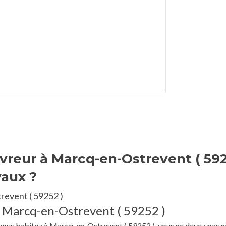
vreur à Marcq-en-Ostrevent ( 59
vaux ?
revent ( 59252 )
à Marcq-en-Ostrevent ( 59252 )
e vous habitez à Marcq-en-Ostrevent ( 59252 ), vous ne devez pas n