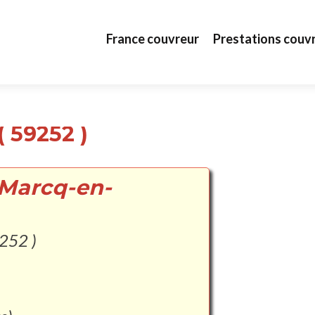
Aller au contenu principal
France couvreur
Prestations couv
 59252 )
 Marcq-en-
252 )