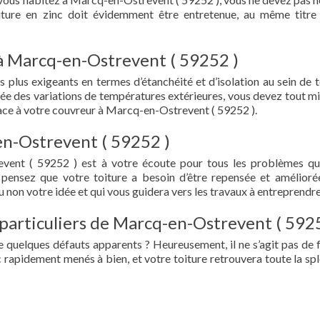
oiture en zinc doit évidemment être entretenue, au même titre
 à Marcq-en-Ostrevent ( 59252 )
s plus exigeants en termes d’étanchéité et d’isolation au sein de t
ée des variations de températures extérieures, vous devez tout mi
ace à votre couvreur à Marcq-en-Ostrevent ( 59252 ).
en-Ostrevent ( 59252 )
vent ( 59252 ) est à votre écoute pour tous les problèmes q
 pensez que votre toiture a besoin d’être repensée et amélioré
 non votre idée et qui vous guidera vers les travaux à entreprendre
 particuliers de Marcq-en-Ostrevent ( 592
e quelques défauts apparents ? Heureusement, il ne s’agit pas de fu
 rapidement menés à bien, et votre toiture retrouvera toute la sp