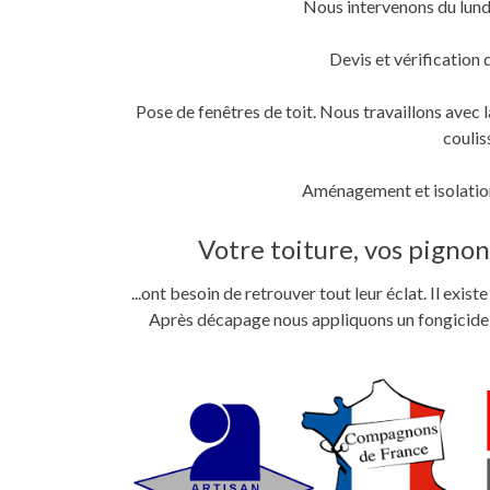
Nous intervenons du lund
fenêtre)
fenêtre)
nouvelle
fenêtre)
Devis et vérification 
Pose de fenêtres de toit. Nous travaillons ave
coulis
Aménagement et isolation
Votre toiture, vos pignons
...ont besoin de retrouver tout leur éclat. Il exi
Après décapage nous appliquons un fongicide im