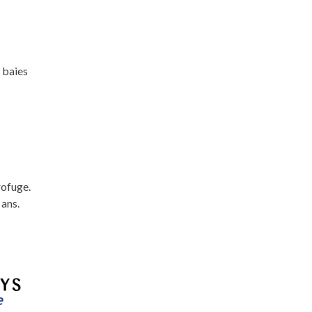
 baies
rofuge.
 ans.