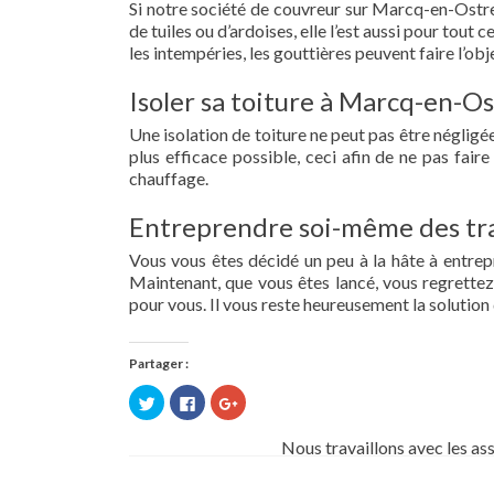
Si notre société de couvreur sur Marcq-en-Ostrev
de tuiles ou d’ardoises, elle l’est aussi pour tou
les intempéries, les gouttières peuvent faire l’obj
Isoler sa toiture à Marcq-en-O
Une isolation de toiture ne peut pas être négligée.
plus efficace possible, ceci afin de ne pas fai
chauffage.
Entreprendre soi-même des tra
Vous vous êtes décidé un peu à la hâte à entre
Maintenant, que vous êtes lancé, vous regrettez 
pour vous. Il vous reste heureusement la solution 
Partager :
Cliquez
Cliquez
Cliquez
pour
pour
pour
partager
partager
partager
sur
sur
sur
Nous travaillons avec les as
Twitter(ouvre
Facebook(ouvre
Google+
dans
dans
(ouvre
une
une
dans
nouvelle
nouvelle
une