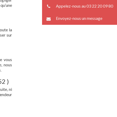
 qu’une
Appelez-nous au 03 22 20 09 80
Envoyez-nous un message
oute la
ser sur
ue vous
e, nous
.
52 )
ite, ni
lendeur