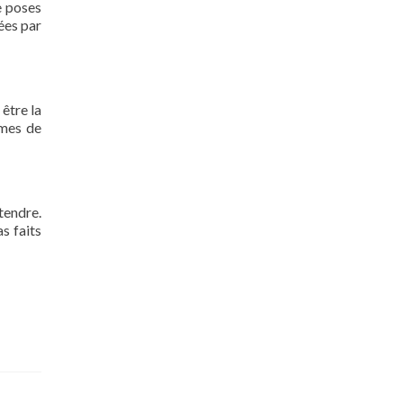
e poses
nées par
 être la
rmes de
tendre.
s faits