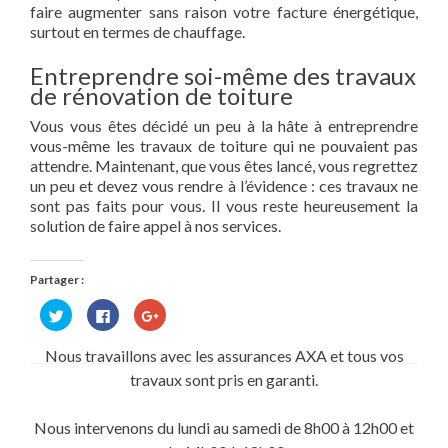
faire augmenter sans raison votre facture énergétique,
surtout en termes de chauffage.
Entreprendre soi-même des travaux
de rénovation de toiture
Vous vous êtes décidé un peu à la hâte à entreprendre
vous-même les travaux de toiture qui ne pouvaient pas
attendre. Maintenant, que vous êtes lancé, vous regrettez
un peu et devez vous rendre à l’évidence : ces travaux ne
sont pas faits pour vous. Il vous reste heureusement la
solution de faire appel à nos services.
Partager :
Cliquez
Cliquez
Cliquez
pour
pour
pour
partager
partager
partager
sur
sur
sur
Nous travaillons avec les assurances AXA et tous vos
Twitter(ouvre
Facebook(ouvre
Google+
dans
dans
(ouvre
travaux sont pris en garanti.
une
une
dans
nouvelle
nouvelle
une
fenêtre)
fenêtre)
nouvelle
fenêtre)
Nous intervenons du lundi au samedi de 8h00 à 12h00 et