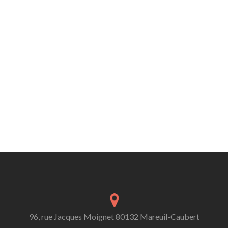
96, rue Jacques Moignet 80132 Mareuil-Caubert