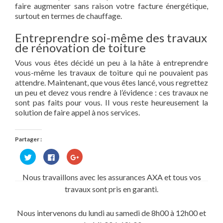
faire augmenter sans raison votre facture énergétique,
surtout en termes de chauffage.
Entreprendre soi-même des travaux
de rénovation de toiture
Vous vous êtes décidé un peu à la hâte à entreprendre
vous-même les travaux de toiture qui ne pouvaient pas
attendre. Maintenant, que vous êtes lancé, vous regrettez
un peu et devez vous rendre à l’évidence : ces travaux ne
sont pas faits pour vous. Il vous reste heureusement la
solution de faire appel à nos services.
Partager :
Cliquez
Cliquez
Cliquez
pour
pour
pour
partager
partager
partager
sur
sur
sur
Nous travaillons avec les assurances AXA et tous vos
Twitter(ouvre
Facebook(ouvre
Google+
dans
dans
(ouvre
travaux sont pris en garanti.
une
une
dans
nouvelle
nouvelle
une
fenêtre)
fenêtre)
nouvelle
fenêtre)
Nous intervenons du lundi au samedi de 8h00 à 12h00 et