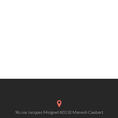
96, rue Jacques Moignet 80132 Mareuil-Caubert