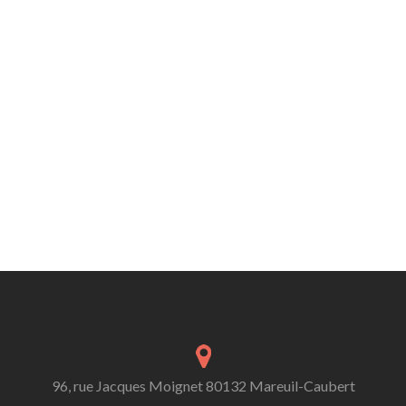
96, rue Jacques Moignet 80132 Mareuil-Caubert