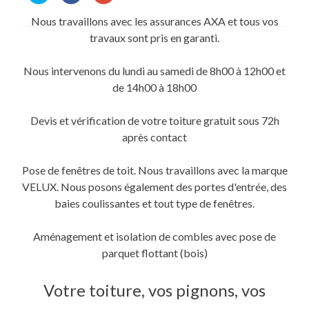
partager
partager
partager
sur
sur
sur
Nous travaillons avec les assurances AXA et tous vos
Twitter(ouvre
Facebook(ouvre
Google+
dans
dans
(ouvre
travaux sont pris en garanti.
une
une
dans
nouvelle
nouvelle
une
fenêtre)
fenêtre)
nouvelle
fenêtre)
Nous intervenons du lundi au samedi de 8h00 à 12h00 et
de 14h00 à 18h00
Devis et vérification de votre toiture gratuit sous 72h
après contact
Pose de fenêtres de toit. Nous travaillons avec la marque
VELUX. Nous posons également des portes d'entrée, des
baies coulissantes et tout type de fenêtres.
Aménagement et isolation de combles avec pose de
parquet flottant (bois)
Votre toiture, vos pignons, vos