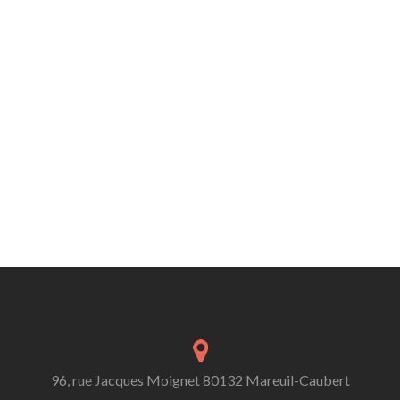
96, rue Jacques Moignet 80132 Mareuil-Caubert