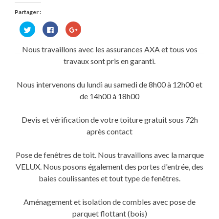
Partager :
Cliquez
Cliquez
Cliquez
pour
pour
pour
partager
partager
partager
sur
sur
sur
Nous travaillons avec les assurances AXA et tous vos
Twitter(ouvre
Facebook(ouvre
Google+
dans
dans
(ouvre
travaux sont pris en garanti.
une
une
dans
nouvelle
nouvelle
une
fenêtre)
fenêtre)
nouvelle
fenêtre)
Nous intervenons du lundi au samedi de 8h00 à 12h00 et
de 14h00 à 18h00
Devis et vérification de votre toiture gratuit sous 72h
après contact
Pose de fenêtres de toit. Nous travaillons avec la marque
VELUX. Nous posons également des portes d'entrée, des
baies coulissantes et tout type de fenêtres.
Aménagement et isolation de combles avec pose de
parquet flottant (bois)