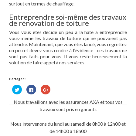
surtout en termes de chauffage.
Entreprendre soi-même des travaux
de rénovation de toiture
Vous vous êtes décidé un peu à la hâte à entreprendre
vous-même les travaux de toiture qui ne pouvaient pas
attendre. Maintenant, que vous êtes lancé, vous regrettez
un peu et devez vous rendre à l’évidence : ces travaux ne
sont pas faits pour vous. Il vous reste heureusement la
solution de faire appel à nos services.
Partager :
Cliquez
Cliquez
Cliquez
pour
pour
pour
partager
partager
partager
sur
sur
sur
Nous travaillons avec les assurances AXA et tous vos
Twitter(ouvre
Facebook(ouvre
Google+
dans
dans
(ouvre
travaux sont pris en garanti.
une
une
dans
nouvelle
nouvelle
une
fenêtre)
fenêtre)
nouvelle
fenêtre)
Nous intervenons du lundi au samedi de 8h00 à 12h00 et
de 14h00 à 18h00