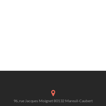
96, rue Jacques Moignet 80132 Mareuil-Caubert