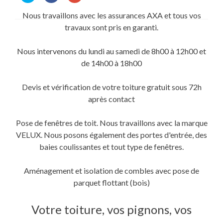
partager
partager
partager
sur
sur
sur
Nous travaillons avec les assurances AXA et tous vos
Twitter(ouvre
Facebook(ouvre
Google+
dans
dans
(ouvre
travaux sont pris en garanti.
une
une
dans
nouvelle
nouvelle
une
fenêtre)
fenêtre)
nouvelle
fenêtre)
Nous intervenons du lundi au samedi de 8h00 à 12h00 et
de 14h00 à 18h00
Devis et vérification de votre toiture gratuit sous 72h
après contact
Pose de fenêtres de toit. Nous travaillons avec la marque
VELUX. Nous posons également des portes d'entrée, des
baies coulissantes et tout type de fenêtres.
Aménagement et isolation de combles avec pose de
parquet flottant (bois)
Votre toiture, vos pignons, vos