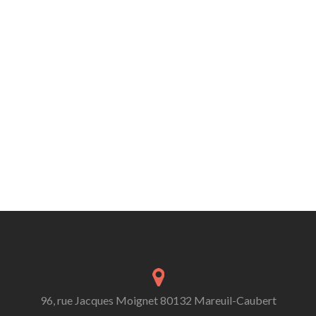
96, rue Jacques Moignet 80132 Mareuil-Caubert