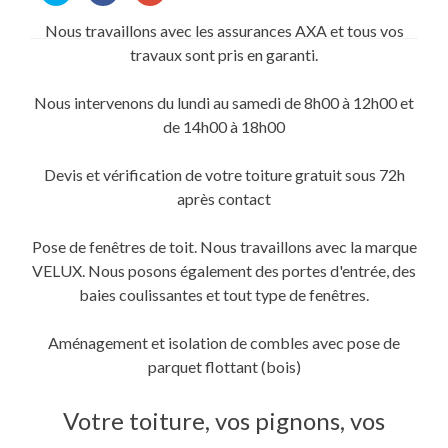
partager
partager
partager
sur
sur
sur
Nous travaillons avec les assurances AXA et tous vos
Twitter(ouvre
Facebook(ouvre
Google+
dans
dans
(ouvre
travaux sont pris en garanti.
une
une
dans
nouvelle
nouvelle
une
fenêtre)
fenêtre)
nouvelle
fenêtre)
Nous intervenons du lundi au samedi de 8h00 à 12h00 et
de 14h00 à 18h00
Devis et vérification de votre toiture gratuit sous 72h
après contact
Pose de fenêtres de toit. Nous travaillons avec la marque
VELUX. Nous posons également des portes d'entrée, des
baies coulissantes et tout type de fenêtres.
Aménagement et isolation de combles avec pose de
parquet flottant (bois)
Votre toiture, vos pignons, vos