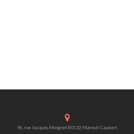
96, rue Jacques Moignet 80132 Mareuil-Caubert