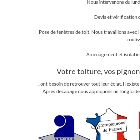
Nous intervenons du lund
fenêtre)
fenêtre)
nouvelle
fenêtre)
Devis et vérification 
Pose de fenêtres de toit. Nous travaillons ave
coulis
Aménagement et isolation
Votre toiture, vos pignons
...ont besoin de retrouver tout leur éclat. Il exi
Après décapage nous appliquons un fongicide im