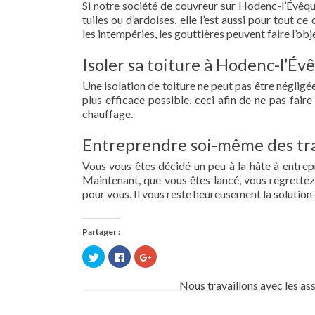
Si notre société de couvreur sur Hodenc-l’Évêque
tuiles ou d’ardoises, elle l’est aussi pour tout 
les intempéries, les gouttières peuvent faire l’obj
Isoler sa toiture à Hodenc-l’Év
Une isolation de toiture ne peut pas être négligée.
plus efficace possible, ceci afin de ne pas fai
chauffage.
Entreprendre soi-même des tra
Vous vous êtes décidé un peu à la hâte à entre
Maintenant, que vous êtes lancé, vous regrettez 
pour vous. Il vous reste heureusement la solution 
Partager :
Cliquez
Cliquez
Cliquez
pour
pour
pour
partager
partager
partager
sur
sur
sur
Nous travaillons avec les as
Twitter(ouvre
Facebook(ouvre
Google+
dans
dans
(ouvre
une
une
dans
nouvelle
nouvelle
une