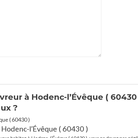
reur à Hodenc-l’Évêque ( 60430 
aux ?
ue ( 60430 )
à Hodenc-l’Évêque ( 60430 )
e vous habitez à Hodenc-l’Évêque ( 60430 ), vous ne devez pas négli