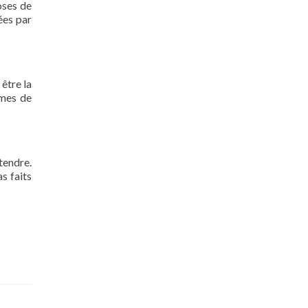
oses de
ées par
 être la
rmes de
tendre.
s faits