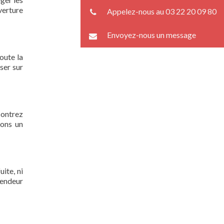
verture
Appelez-nous au 03 22 20 09 80
Envoyez-nous un message
oute la
ser sur
contrez
rons un
ite, ni
lendeur