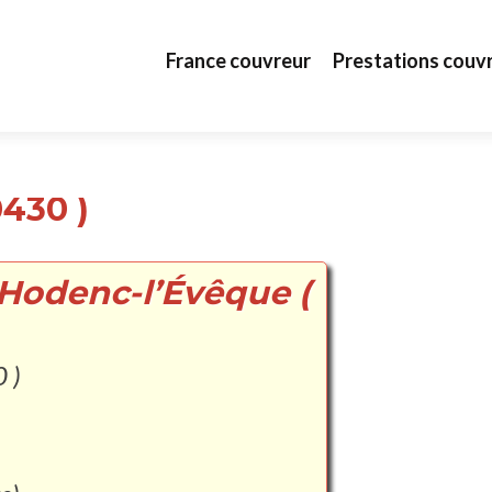
Aller au contenu principal
France couvreur
Prestations couv
430 )
 Hodenc-l’Évêque (
 )