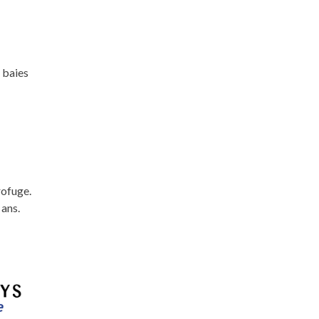
 baies
rofuge.
 ans.