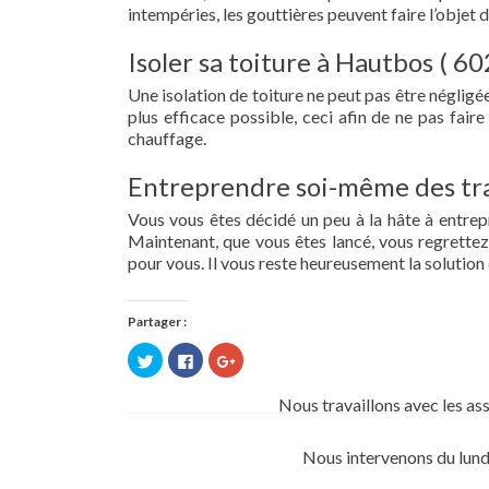
intempéries, les gouttières peuvent faire l’objet 
Isoler sa toiture à Hautbos ( 60
Une isolation de toiture ne peut pas être négligée.
plus efficace possible, ceci afin de ne pas fai
chauffage.
Entreprendre soi-même des tra
Vous vous êtes décidé un peu à la hâte à entre
Maintenant, que vous êtes lancé, vous regrettez 
pour vous. Il vous reste heureusement la solution 
Partager :
Cliquez
Cliquez
Cliquez
pour
pour
pour
partager
partager
partager
sur
sur
sur
Nous travaillons avec les as
Twitter(ouvre
Facebook(ouvre
Google+
dans
dans
(ouvre
une
une
dans
nouvelle
nouvelle
une
Nous intervenons du lund
fenêtre)
fenêtre)
nouvelle
fenêtre)