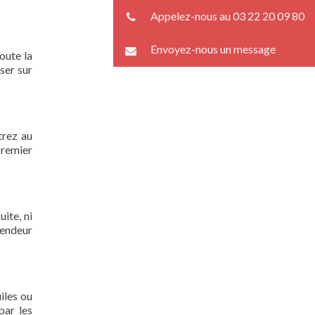
Appelez-nous au 03 22 20 09 80
Envoyez-nous un message
oute la
ser sur
trez au
premier
ite, ni
lendeur
iles ou
par les