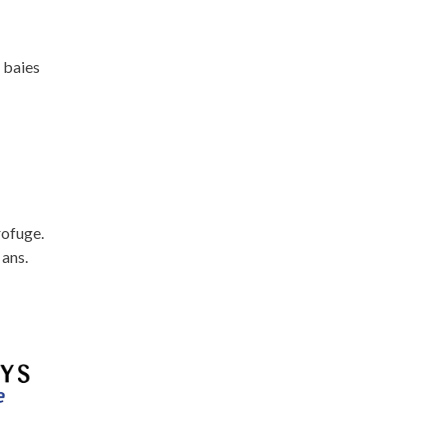
 baies
rofuge.
 ans.