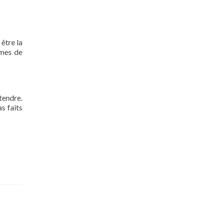
 être la
rmes de
tendre.
s faits