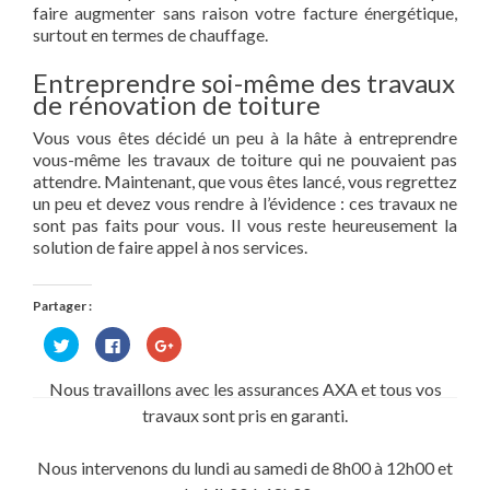
faire augmenter sans raison votre facture énergétique,
surtout en termes de chauffage.
Entreprendre soi-même des travaux
de rénovation de toiture
Vous vous êtes décidé un peu à la hâte à entreprendre
vous-même les travaux de toiture qui ne pouvaient pas
attendre. Maintenant, que vous êtes lancé, vous regrettez
un peu et devez vous rendre à l’évidence : ces travaux ne
sont pas faits pour vous. Il vous reste heureusement la
solution de faire appel à nos services.
Partager :
Cliquez
Cliquez
Cliquez
pour
pour
pour
partager
partager
partager
sur
sur
sur
Nous travaillons avec les assurances AXA et tous vos
Twitter(ouvre
Facebook(ouvre
Google+
dans
dans
(ouvre
travaux sont pris en garanti.
une
une
dans
nouvelle
nouvelle
une
fenêtre)
fenêtre)
nouvelle
fenêtre)
Nous intervenons du lundi au samedi de 8h00 à 12h00 et