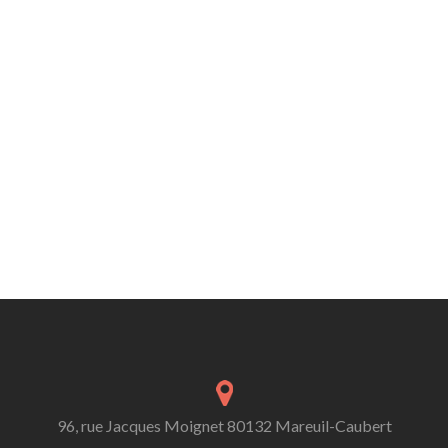
96, rue Jacques Moignet 80132 Mareuil-Caubert