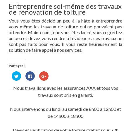
Entreprendre soi-même des travaux
de rénovation de toiture
Vous vous êtes décidé un peu à la hâte à entreprendre
vous-même les travaux de toiture qui ne pouvaient pas
attendre. Maintenant, que vous êtes lancé, vous regrettez
un peu et devez vous rendre à l’évidence : ces travaux ne
sont pas faits pour vous. Il vous reste heureusement la
solution de faire appel à nos services.
Partager :
Cliquez
Cliquez
Cliquez
pour
pour
pour
partager
partager
partager
sur
sur
sur
Nous travaillons avec les assurances AXA et tous vos
Twitter(ouvre
Facebook(ouvre
Google+
dans
dans
(ouvre
travaux sont pris en garanti.
une
une
dans
nouvelle
nouvelle
une
fenêtre)
fenêtre)
nouvelle
fenêtre)
Nous intervenons du lundi au samedi de 8h00 à 12h00 et
de 14h00 à 18h00
Devis et vérification de votre toiture gratuit sous 72h