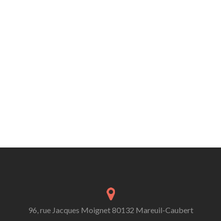
96, rue Jacques Moignet 80132 Mareuil-Caubert