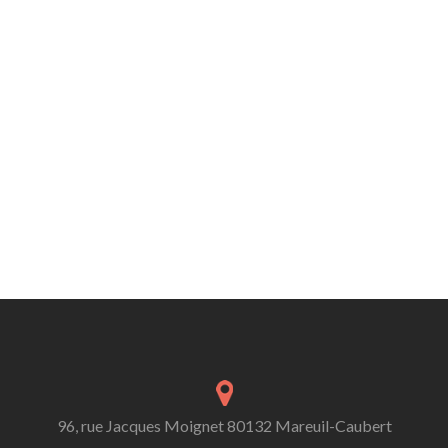
96, rue Jacques Moignet 80132 Mareuil-Caubert