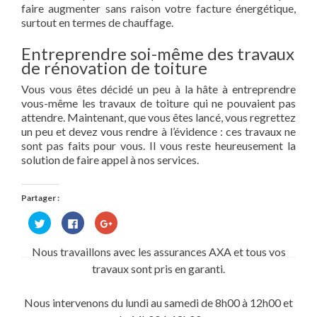
faire augmenter sans raison votre facture énergétique,
surtout en termes de chauffage.
Entreprendre soi-même des travaux
de rénovation de toiture
Vous vous êtes décidé un peu à la hâte à entreprendre
vous-même les travaux de toiture qui ne pouvaient pas
attendre. Maintenant, que vous êtes lancé, vous regrettez
un peu et devez vous rendre à l’évidence : ces travaux ne
sont pas faits pour vous. Il vous reste heureusement la
solution de faire appel à nos services.
Partager :
Cliquez
Cliquez
Cliquez
pour
pour
pour
partager
partager
partager
sur
sur
sur
Nous travaillons avec les assurances AXA et tous vos
Twitter(ouvre
Facebook(ouvre
Google+
dans
dans
(ouvre
travaux sont pris en garanti.
une
une
dans
nouvelle
nouvelle
une
fenêtre)
fenêtre)
nouvelle
fenêtre)
Nous intervenons du lundi au samedi de 8h00 à 12h00 et