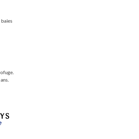
 baies
rofuge.
 ans.