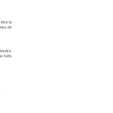
 être la
rmes de
tendre.
s faits