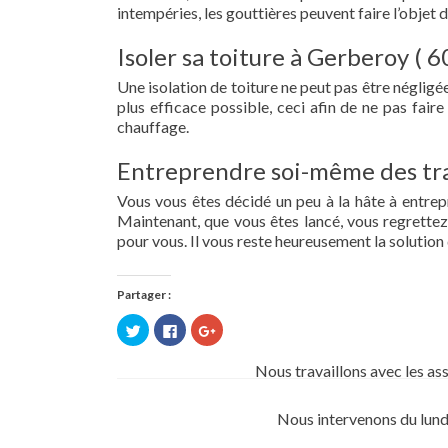
intempéries, les gouttières peuvent faire l’objet 
Isoler sa toiture à Gerberoy ( 6
Une isolation de toiture ne peut pas être négligée.
plus efficace possible, ceci afin de ne pas fai
chauffage.
Entreprendre soi-même des tra
Vous vous êtes décidé un peu à la hâte à entre
Maintenant, que vous êtes lancé, vous regrettez 
pour vous. Il vous reste heureusement la solution 
Partager :
Cliquez
Cliquez
Cliquez
pour
pour
pour
partager
partager
partager
sur
sur
sur
Nous travaillons avec les as
Twitter(ouvre
Facebook(ouvre
Google+
dans
dans
(ouvre
une
une
dans
nouvelle
nouvelle
une
Nous intervenons du lund
fenêtre)
fenêtre)
nouvelle
fenêtre)