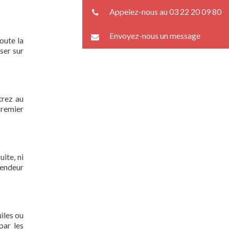
Appelez-nous au 03 22 20 09 80
Envoyez-nous un message
oute la
ser sur
trez au
premier
ite, ni
lendeur
iles ou
par les