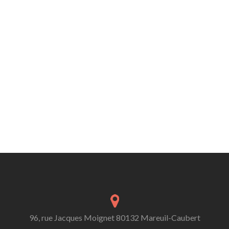
96, rue Jacques Moignet 80132 Mareuil-Caubert