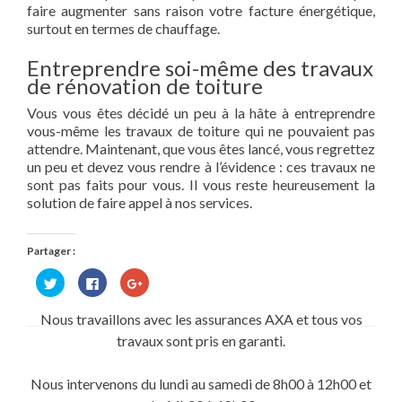
faire augmenter sans raison votre facture énergétique,
surtout en termes de chauffage.
Entreprendre soi-même des travaux
de rénovation de toiture
Vous vous êtes décidé un peu à la hâte à entreprendre
vous-même les travaux de toiture qui ne pouvaient pas
attendre. Maintenant, que vous êtes lancé, vous regrettez
un peu et devez vous rendre à l’évidence : ces travaux ne
sont pas faits pour vous. Il vous reste heureusement la
solution de faire appel à nos services.
Partager :
Cliquez
Cliquez
Cliquez
pour
pour
pour
partager
partager
partager
sur
sur
sur
Nous travaillons avec les assurances AXA et tous vos
Twitter(ouvre
Facebook(ouvre
Google+
dans
dans
(ouvre
travaux sont pris en garanti.
une
une
dans
nouvelle
nouvelle
une
fenêtre)
fenêtre)
nouvelle
fenêtre)
Nous intervenons du lundi au samedi de 8h00 à 12h00 et