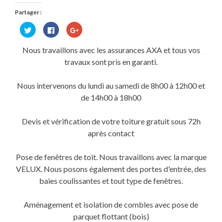
Partager :
Cliquez
Cliquez
Cliquez
pour
pour
pour
partager
partager
partager
sur
sur
sur
Nous travaillons avec les assurances AXA et tous vos
Twitter(ouvre
Facebook(ouvre
Google+
dans
dans
(ouvre
travaux sont pris en garanti.
une
une
dans
nouvelle
nouvelle
une
fenêtre)
fenêtre)
nouvelle
fenêtre)
Nous intervenons du lundi au samedi de 8h00 à 12h00 et
de 14h00 à 18h00
Devis et vérification de votre toiture gratuit sous 72h
après contact
Pose de fenêtres de toit. Nous travaillons avec la marque
VELUX. Nous posons également des portes d'entrée, des
baies coulissantes et tout type de fenêtres.
Aménagement et isolation de combles avec pose de
parquet flottant (bois)