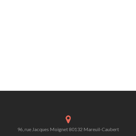
96, rue Jacques Moignet 80132 Mareuil-Caubert