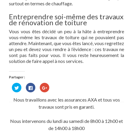
surtout en termes de chauffage.
Entreprendre soi-même des travaux
de rénovation de toiture
Vous vous êtes décidé un peu à la hâte à entreprendre
vous-même les travaux de toiture qui ne pouvaient pas
attendre. Maintenant, que vous êtes lancé, vous regrettez
un peu et devez vous rendre à l’évidence : ces travaux ne
sont pas faits pour vous. Il vous reste heureusement la
solution de faire appel à nos services.
Partager :
Cliquez
Cliquez
Cliquez
pour
pour
pour
partager
partager
partager
sur
sur
sur
Nous travaillons avec les assurances AXA et tous vos
Twitter(ouvre
Facebook(ouvre
Google+
dans
dans
(ouvre
travaux sont pris en garanti.
une
une
dans
nouvelle
nouvelle
une
fenêtre)
fenêtre)
nouvelle
fenêtre)
Nous intervenons du lundi au samedi de 8h00 à 12h00 et
de 14h00 à 18h00