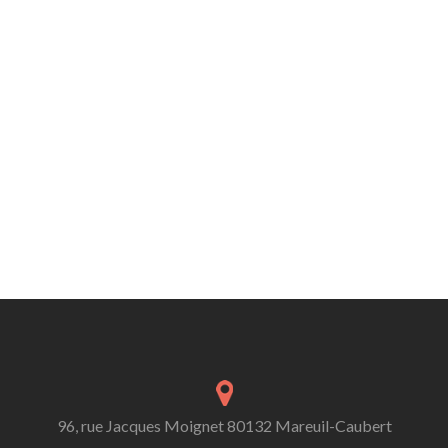
96, rue Jacques Moignet 80132 Mareuil-Caubert