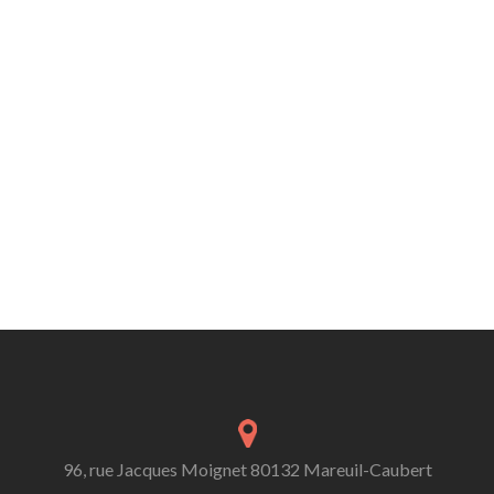
96, rue Jacques Moignet 80132 Mareuil-Caubert