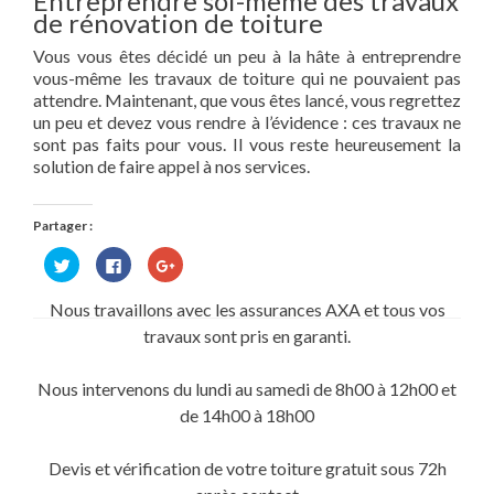
Entreprendre soi-même des travaux
de rénovation de toiture
Vous vous êtes décidé un peu à la hâte à entreprendre
vous-même les travaux de toiture qui ne pouvaient pas
attendre. Maintenant, que vous êtes lancé, vous regrettez
un peu et devez vous rendre à l’évidence : ces travaux ne
sont pas faits pour vous. Il vous reste heureusement la
solution de faire appel à nos services.
Partager :
Cliquez
Cliquez
Cliquez
pour
pour
pour
partager
partager
partager
sur
sur
sur
Nous travaillons avec les assurances AXA et tous vos
Twitter(ouvre
Facebook(ouvre
Google+
dans
dans
(ouvre
travaux sont pris en garanti.
une
une
dans
nouvelle
nouvelle
une
fenêtre)
fenêtre)
nouvelle
fenêtre)
Nous intervenons du lundi au samedi de 8h00 à 12h00 et
de 14h00 à 18h00
Devis et vérification de votre toiture gratuit sous 72h