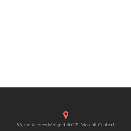
96, rue Jacques Moignet 80132 Mareuil-Caubert