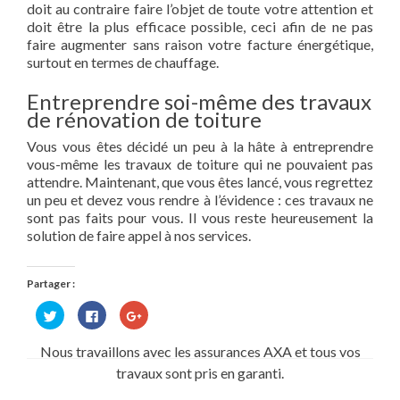
doit au contraire faire l’objet de toute votre attention et
doit être la plus efficace possible, ceci afin de ne pas
faire augmenter sans raison votre facture énergétique,
surtout en termes de chauffage.
Entreprendre soi-même des travaux
de rénovation de toiture
Vous vous êtes décidé un peu à la hâte à entreprendre
vous-même les travaux de toiture qui ne pouvaient pas
attendre. Maintenant, que vous êtes lancé, vous regrettez
un peu et devez vous rendre à l’évidence : ces travaux ne
sont pas faits pour vous. Il vous reste heureusement la
solution de faire appel à nos services.
Partager :
Cliquez
Cliquez
Cliquez
pour
pour
pour
partager
partager
partager
sur
sur
sur
Nous travaillons avec les assurances AXA et tous vos
Twitter(ouvre
Facebook(ouvre
Google+
dans
dans
(ouvre
travaux sont pris en garanti.
une
une
dans
nouvelle
nouvelle
une
fenêtre)
fenêtre)
nouvelle