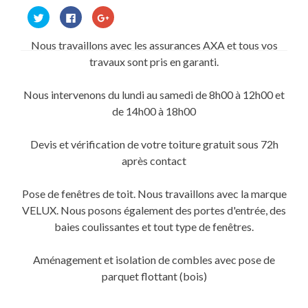
Cliquez
Cliquez
Cliquez
pour
pour
pour
partager
partager
partager
sur
sur
sur
Nous travaillons avec les assurances AXA et tous vos
Twitter(ouvre
Facebook(ouvre
Google+
dans
dans
(ouvre
travaux sont pris en garanti.
une
une
dans
nouvelle
nouvelle
une
fenêtre)
fenêtre)
nouvelle
fenêtre)
Nous intervenons du lundi au samedi de 8h00 à 12h00 et
de 14h00 à 18h00
Devis et vérification de votre toiture gratuit sous 72h
après contact
Pose de fenêtres de toit. Nous travaillons avec la marque
VELUX. Nous posons également des portes d'entrée, des
baies coulissantes et tout type de fenêtres.
Aménagement et isolation de combles avec pose de
parquet flottant (bois)