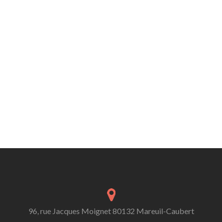
96, rue Jacques Moignet 80132 Mareuil-Caubert