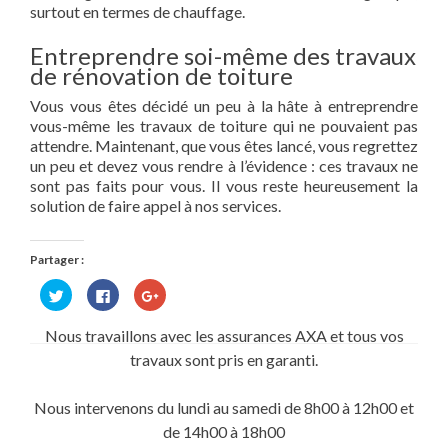
surtout en termes de chauffage.
Entreprendre soi-même des travaux
de rénovation de toiture
Vous vous êtes décidé un peu à la hâte à entreprendre
vous-même les travaux de toiture qui ne pouvaient pas
attendre. Maintenant, que vous êtes lancé, vous regrettez
un peu et devez vous rendre à l’évidence : ces travaux ne
sont pas faits pour vous. Il vous reste heureusement la
solution de faire appel à nos services.
Partager :
Cliquez
Cliquez
Cliquez
pour
pour
pour
partager
partager
partager
sur
sur
sur
Nous travaillons avec les assurances AXA et tous vos
Twitter(ouvre
Facebook(ouvre
Google+
dans
dans
(ouvre
travaux sont pris en garanti.
une
une
dans
nouvelle
nouvelle
une
fenêtre)
fenêtre)
nouvelle
fenêtre)
Nous intervenons du lundi au samedi de 8h00 à 12h00 et
de 14h00 à 18h00