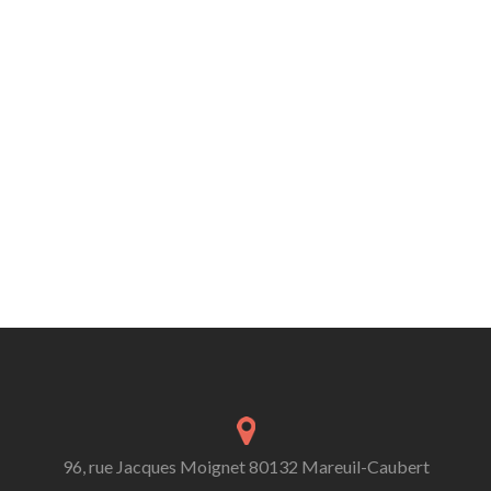
96, rue Jacques Moignet 80132 Mareuil-Caubert