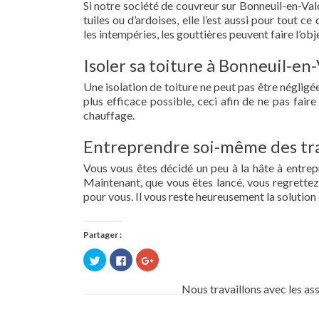
Si notre société de couvreur sur Bonneuil-en-Valo
tuiles ou d’ardoises, elle l’est aussi pour tout 
les intempéries, les gouttières peuvent faire l’obj
Isoler sa toiture à Bonneuil-en-
Une isolation de toiture ne peut pas être négligée.
plus efficace possible, ceci afin de ne pas fai
chauffage.
Entreprendre soi-même des tra
Vous vous êtes décidé un peu à la hâte à entre
Maintenant, que vous êtes lancé, vous regrettez 
pour vous. Il vous reste heureusement la solution 
Partager :
Cliquez
Cliquez
Cliquez
pour
pour
pour
partager
partager
partager
sur
sur
sur
Nous travaillons avec les as
Twitter(ouvre
Facebook(ouvre
Google+
dans
dans
(ouvre
une
une
dans
nouvelle
nouvelle
une