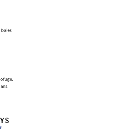
 baies
rofuge.
 ans.