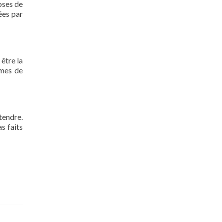
oses de
ées par
 être la
rmes de
tendre.
s faits