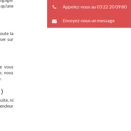
 qu’une
Appelez-nous au 03 22 20 09 80
Envoyez-nous un message
oute la
ser sur
ue vous
e, nous
.
 )
ite, ni
lendeur