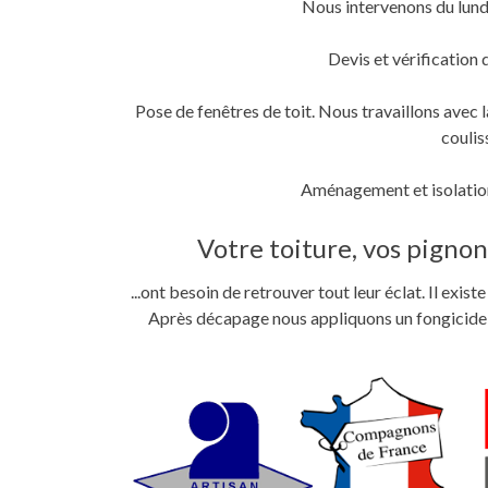
Nous intervenons du lund
fenêtre)
fenêtre)
nouvelle
fenêtre)
Devis et vérification 
Pose de fenêtres de toit. Nous travaillons ave
coulis
Aménagement et isolation
Votre toiture, vos pignons
...ont besoin de retrouver tout leur éclat. Il exi
Après décapage nous appliquons un fongicide im