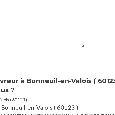
reur à Bonneuil-en-Valois ( 60123
aux ?
lois ( 60123 )
 Bonneuil-en-Valois ( 60123 )
e vous habitez à Bonneuil-en-Valois ( 60123 ), vous ne devez pas n