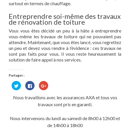
surtout en termes de chauffage.
Entreprendre soi-même des travaux
de rénovation de toiture
Vous vous êtes décidé un peu à la hâte à entreprendre
vous-même les travaux de toiture qui ne pouvaient pas
attendre. Maintenant, que vous êtes lancé, vous regrettez
un peu et devez vous rendre à l’évidence : ces travaux ne
sont pas faits pour vous. Il vous reste heureusement la
solution de faire appel à nos services.
Partager :
Cliquez
Cliquez
Cliquez
pour
pour
pour
partager
partager
partager
sur
sur
sur
Nous travaillons avec les assurances AXA et tous vos
Twitter(ouvre
Facebook(ouvre
Google+
dans
dans
(ouvre
travaux sont pris en garanti.
une
une
dans
nouvelle
nouvelle
une
fenêtre)
fenêtre)
nouvelle
fenêtre)
Nous intervenons du lundi au samedi de 8h00 à 12h00 et
de 14h00 à 18h00