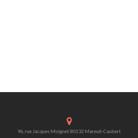
96, rue Jacques Moignet 80132 Mareuil-Caubert