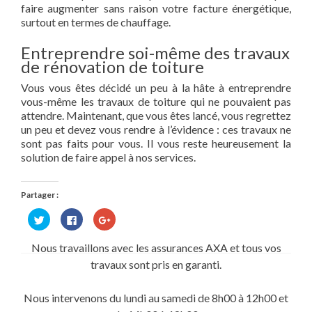
faire augmenter sans raison votre facture énergétique,
surtout en termes de chauffage.
Entreprendre soi-même des travaux
de rénovation de toiture
Vous vous êtes décidé un peu à la hâte à entreprendre
vous-même les travaux de toiture qui ne pouvaient pas
attendre. Maintenant, que vous êtes lancé, vous regrettez
un peu et devez vous rendre à l’évidence : ces travaux ne
sont pas faits pour vous. Il vous reste heureusement la
solution de faire appel à nos services.
Partager :
Cliquez
Cliquez
Cliquez
pour
pour
pour
partager
partager
partager
sur
sur
sur
Nous travaillons avec les assurances AXA et tous vos
Twitter(ouvre
Facebook(ouvre
Google+
dans
dans
(ouvre
travaux sont pris en garanti.
une
une
dans
nouvelle
nouvelle
une
fenêtre)
fenêtre)
nouvelle
fenêtre)
Nous intervenons du lundi au samedi de 8h00 à 12h00 et