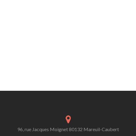
96, rue Jacques Moignet 80132 Mareuil-Caubert