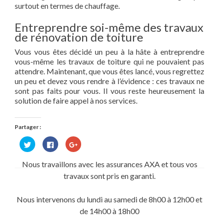
surtout en termes de chauffage.
Entreprendre soi-même des travaux
de rénovation de toiture
Vous vous êtes décidé un peu à la hâte à entreprendre
vous-même les travaux de toiture qui ne pouvaient pas
attendre. Maintenant, que vous êtes lancé, vous regrettez
un peu et devez vous rendre à l’évidence : ces travaux ne
sont pas faits pour vous. Il vous reste heureusement la
solution de faire appel à nos services.
Partager :
Cliquez
Cliquez
Cliquez
pour
pour
pour
partager
partager
partager
sur
sur
sur
Nous travaillons avec les assurances AXA et tous vos
Twitter(ouvre
Facebook(ouvre
Google+
dans
dans
(ouvre
travaux sont pris en garanti.
une
une
dans
nouvelle
nouvelle
une
fenêtre)
fenêtre)
nouvelle
fenêtre)
Nous intervenons du lundi au samedi de 8h00 à 12h00 et
de 14h00 à 18h00